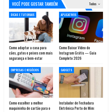
VOCÊ PODE GOSTAR TAMBÉM
Todos
DICAS E TUTORIAIS
APLICATIVOS
Como adaptar a casa para
Como Baixar Vídeo do
cães, gatos e peixes com mais
Instagram Grátis — Guia
segurança e bem-estar
Completo 2026
EMPRESAS E NEGÓCIOS
GADGETS
Como escolher a melhor
Instalador de Fechadura
maquininha de cartão para o
Eletrônica Perto de Mim: