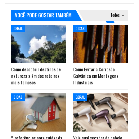
VOCÊ PODE GOSTAR TAMBÉM
Todos
GERAL
DICAS
Como descobrir destinos de
Como Evitar a Corrosão
natureza além dos roteiros
Galvânica em Montagens
mais famosos
Industriais
DICAS
GERAL
5 referências para cuidar da
Veja qual secador de cabelo