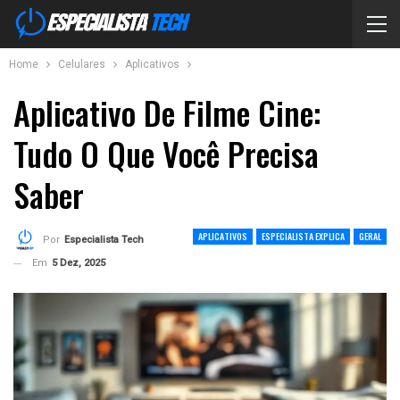
Home
Celulares
Aplicativos
Aplicativo De Filme Cine:
Tudo O Que Você Precisa
Saber
APLICATIVOS
ESPECIALISTA EXPLICA
GERAL
Por
Especialista Tech
Em
5 Dez, 2025