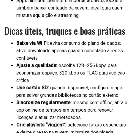
Apps híbridos: permitem importar arquivos locais e
também baixar conteúdo da nuvem, ideal para quem
mistura aquisição e streaming.
Dicas úteis, truques e boas práticas
Baixe via Wi‑Fi:
evita consumo do plano de dados;
ative downloads apenas quando conectado a redes
confiáveis.
Ajuste a qualidade:
escolha 128–256 kbps para
economizar espaço, 320 kbps ou FLAC para audição
crítica.
Use cartão SD:
quando disponível, configure o app
para salvar grandes bibliotecas no cartão externo.
Sincronize regularmente:
mesmo com offline, abra o
app online de tempos em tempos para renovar
licenças e atualizar metadados.
Crie playlists “viagem”:
selecione faixas essenciais
e deixe o resto na nuvem; minimiza downloads