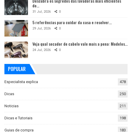
Descubra os segredos das lavadoras mais eficientes
do…
31 Jul, 2026
0
5 referências para cuidar da casa e resolver…
29 Jul, 2026
0
Veja qual secador de cabelo vale mais a pena: Modelos…
24 Jul, 2026
0
POPULAR
Especialista explica
478
Dicas
250
Noticias
211
Dicas e Tutoriais
198
Guias de compra
183