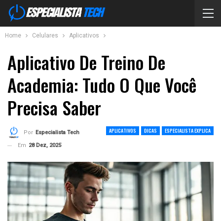
Home
Celulares
Aplicativos
Aplicativo De Treino De
Academia: Tudo O Que Você
Precisa Saber
APLICATIVOS
DICAS
ESPECIALISTA EXPLICA
Por
Especialista Tech
Em
28 Dez, 2025