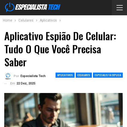
Home
Celulares
Aplicativos
Aplicativo Espião De Celular:
Tudo O Que Você Precisa
Saber
APLICATIVOS
CELULARES
ESPECIALISTA EXPLICA
Por
Especialista Tech
Em
22 Dez, 2025