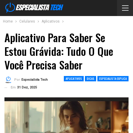
Home
Celulares
Aplicativos
Aplicativo Para Saber Se
Estou Grávida: Tudo O Que
Você Precisa Saber
APLICATIVOS
DICAS
ESPECIALISTA EXPLICA
Por
Especialista Tech
Em
31 Dez, 2025