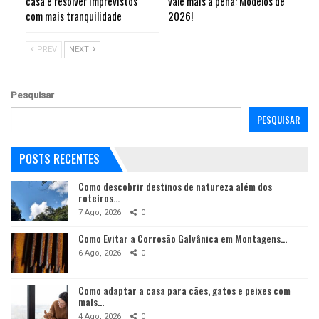
casa e resolver imprevistos
vale mais a pena: Modelos de
com mais tranquilidade
2026!
PREV
NEXT
Pesquisar
PESQUISAR
POSTS RECENTES
Como descobrir destinos de natureza além dos
roteiros…
7 Ago, 2026
0
Como Evitar a Corrosão Galvânica em Montagens…
6 Ago, 2026
0
Como adaptar a casa para cães, gatos e peixes com
mais…
4 Ago, 2026
0