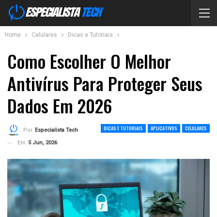
Home
Celulares
Dicas e Tutoriais
Como Escolher O Melhor
Antivírus Para Proteger Seus
Dados Em 2026
DICAS E TUTORIAIS
APLICATIVOS
CELULARES
Por
Especialista Tech
Em
5 Jun, 2026