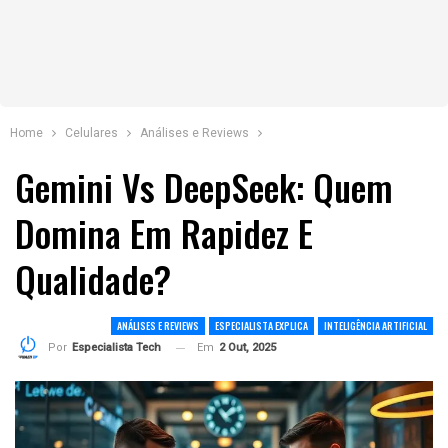
Home
Celulares
Análises e Reviews
Gemini Vs DeepSeek: Quem
Domina Em Rapidez E
Qualidade?
ANÁLISES E REVIEWS
ESPECIALISTA EXPLICA
INTELIGÊNCIA ARTIFICIAL
Em
2 Out, 2025
Por
Especialista Tech