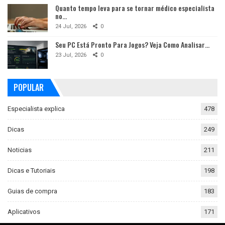
Quanto tempo leva para se tornar médico especialista
no…
24 Jul, 2026
0
Seu PC Está Pronto Para Jogos? Veja Como Analisar…
23 Jul, 2026
0
POPULAR
Especialista explica
478
Dicas
249
Noticias
211
Dicas e Tutoriais
198
Guias de compra
183
Aplicativos
171