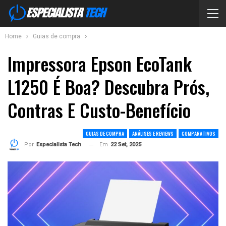
Home
Guias de compra
Impressora Epson EcoTank
L1250 É Boa? Descubra Prós,
Contras E Custo-Benefício
GUIAS DE COMPRA
ANÁLISES E REVIEWS
COMPARATIVOS
Em
22 Set, 2025
Por
Especialista Tech