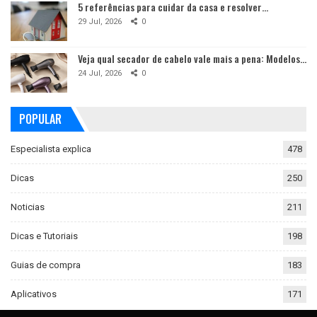
5 referências para cuidar da casa e resolver…
29 Jul, 2026
0
Veja qual secador de cabelo vale mais a pena: Modelos…
24 Jul, 2026
0
POPULAR
Especialista explica
478
Dicas
250
Noticias
211
Dicas e Tutoriais
198
Guias de compra
183
Aplicativos
171