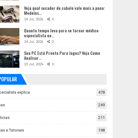
Veja qual secador de cabelo vale mais a pena:
Modelos…
24 Jul, 2026
0
Quanto tempo leva para se tornar médico
especialista no…
24 Jul, 2026
0
Seu PC Está Pronto Para Jogos? Veja Como
Analisar…
23 Jul, 2026
0
POPULAR
pecialista explica
478
cas
249
ticias
211
as e Tutoriais
198