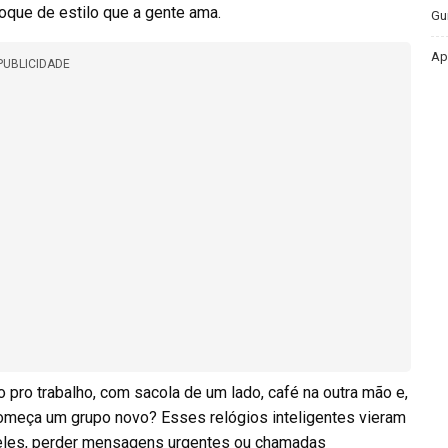
toque de estilo que a gente ama.
Gu
Ap
PUBLICIDADE
ro trabalho, com sacola de um lado, café na outra mão e,
começa um grupo novo? Esses relógios inteligentes vieram
m eles, perder mensagens urgentes ou chamadas