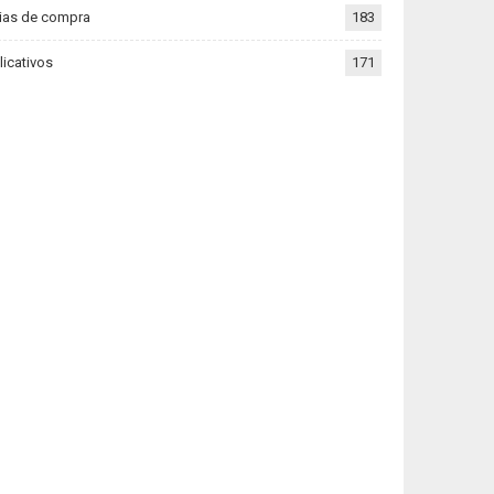
ias de compra
183
licativos
171