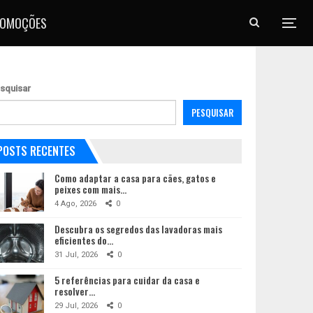
ROMOÇÕES
squisar
PESQUISAR
POSTS RECENTES
Como adaptar a casa para cães, gatos e
peixes com mais…
4 Ago, 2026
0
Descubra os segredos das lavadoras mais
eficientes do…
31 Jul, 2026
0
5 referências para cuidar da casa e
resolver…
29 Jul, 2026
0