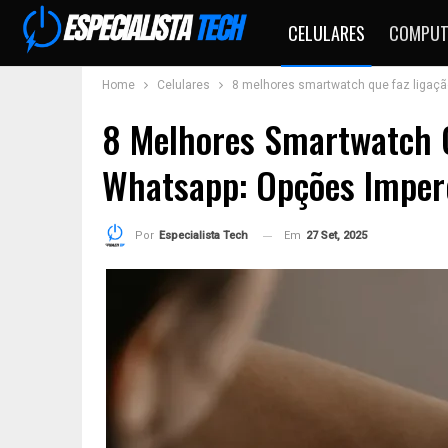
CELULARES
COMPUT
Home
Celulares
8 melhores smartwatch que faz ligaçã
8 Melhores Smartwatch 
Whatsapp: Opções Imper
Em
27 Set, 2025
Por
Especialista Tech