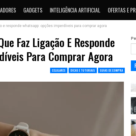
ADORES
GADGETS
INTELIGÊNCIA ARTIFICIAL
OFERTAS E P
o e responde whatsapp: opções imperdíveis para comprar agora
Que Faz Ligação E Responde
Pe
díveis Para Comprar Agora
CELULARES
DICAS E TUTORIAIS
GUIAS DE COMPRA