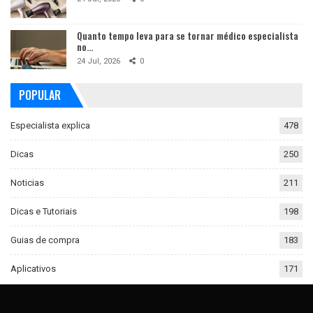
Quanto tempo leva para se tornar médico especialista
no…
24 Jul, 2026
0
POPULAR
Especialista explica
478
Dicas
250
Noticias
211
Dicas e Tutoriais
198
Guias de compra
183
Aplicativos
171