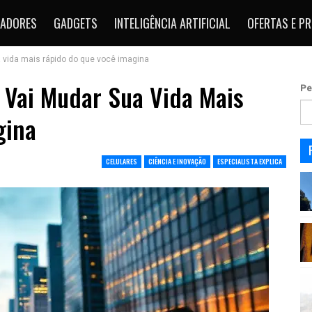
ADORES
GADGETS
INTELIGÊNCIA ARTIFICIAL
OFERTAS E P
a vida mais rápido do que você imagina
e Vai Mudar Sua Vida Mais
Pe
gina
CELULARES
CIÊNCIA E INOVAÇÃO
ESPECIALISTA EXPLICA