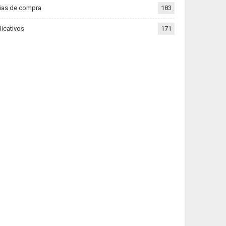
ias de compra
183
licativos
171