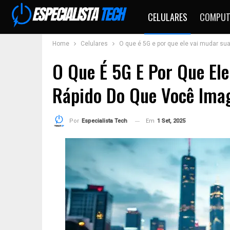
CELULARES
COMPUT
Home
Celulares
O que é 5G e por que ele vai mudar su
O Que É 5G E Por Que El
Rápido Do Que Você Ima
Em
1 Set, 2025
Por
Especialista Tech