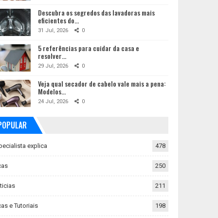
Descubra os segredos das lavadoras mais
eficientes do…
31 Jul, 2026
0
5 referências para cuidar da casa e
resolver…
29 Jul, 2026
0
Veja qual secador de cabelo vale mais a pena:
Modelos…
24 Jul, 2026
0
POPULAR
pecialista explica
478
cas
250
ticias
211
as e Tutoriais
198