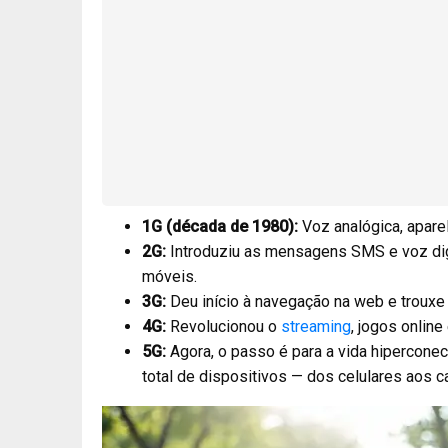
1G (década de 1980):
Voz analógica, aparel
2G:
Introduziu as mensagens SMS e voz digi
móveis.
3G:
Deu início à navegação na web e trouxe
4G:
Revolucionou o
streaming
, jogos onlin
5G:
Agora, o passo é para a vida hiperconec
total de dispositivos — dos celulares aos ca