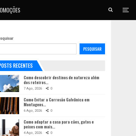
ROMOÇÕES
squisar
PESQUISAR
POSTS RECENTES
Como descobrir destinos de natureza além
dos roteiros…
7 Ago, 2026
0
Como Evitar a Corrosão Galvânica em
Montagens…
6 Ago, 2026
0
Como adaptar a casa para cães, gatos e
peixes com mais…
4 Ago, 2026
0