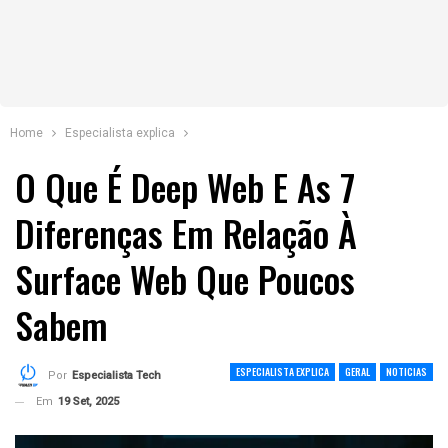
Home
Especialista explica
O Que É Deep Web E As 7
Diferenças Em Relação À
Surface Web Que Poucos
Sabem
ESPECIALISTA EXPLICA
GERAL
NOTICIAS
Por
Especialista Tech
Em
19 Set, 2025