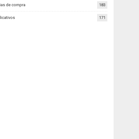
ias de compra
183
licativos
171