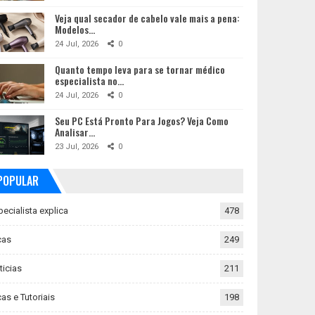
Veja qual secador de cabelo vale mais a pena:
Modelos…
24 Jul, 2026
0
Quanto tempo leva para se tornar médico
especialista no…
24 Jul, 2026
0
Seu PC Está Pronto Para Jogos? Veja Como
Analisar…
23 Jul, 2026
0
POPULAR
pecialista explica
478
cas
249
ticias
211
as e Tutoriais
198