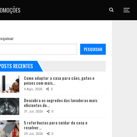
ROMOÇÕES
squisar
PESQUISAR
POSTS RECENTES
Como adaptar a casa para cães, gatos e
peixes com mais…
4 Ago, 2026
0
Descubra os segredos das lavadoras mais
eficientes do…
31 Jul, 2026
0
5 referências para cuidar da casa e
resolver…
29 Jul, 2026
0