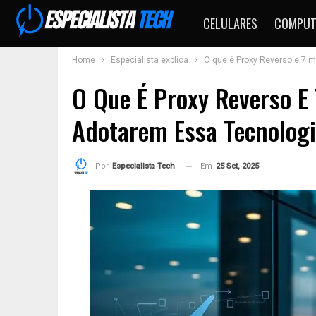
CELULARES
COMPUT
Home
Especialista explica
O que é Proxy Reverso e 7 
O Que É Proxy Reverso E
Adotarem Essa Tecnolog
Em
25 Set, 2025
Por
Especialista Tech