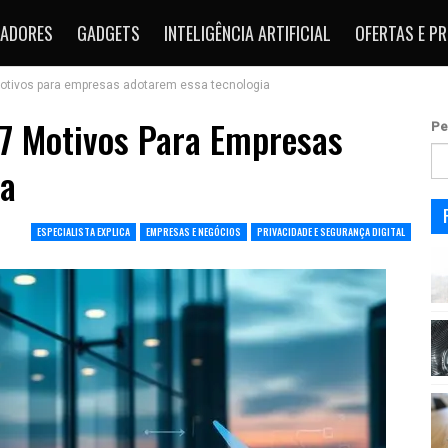
ADORES
GADGETS
INTELIGÊNCIA ARTIFICIAL
OFERTAS E P
motivos para empresas adotarem essa tecnologia
 7 Motivos Para Empresas
Pe
ia
ESPECIALISTA EXPLICA
EMPRESAS E NEGÓCIOS
PRIVACIDADE E SEGURANÇA DIGITAL