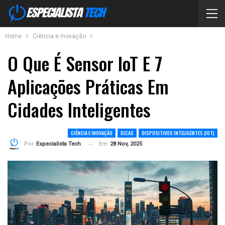
Home
Ciência e Inovação
O Que É Sensor IoT E 7
Aplicações Práticas Em
Cidades Inteligentes
CIÊNCIA E INOVAÇÃO
DICAS
DISPOSITIVOS INTELIGENTES (IOT)
Em
28 Nov, 2025
Por
Especialista Tech