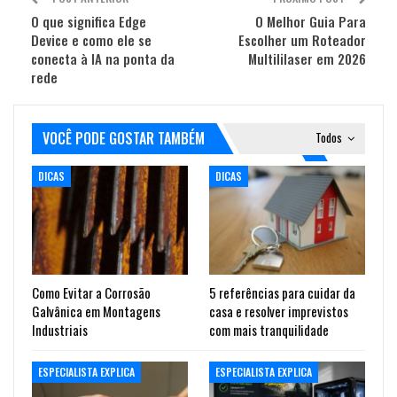
O que significa Edge
O Melhor Guia Para
Device e como ele se
Escolher um Roteador
conecta à IA na ponta da
Multililaser em 2026
rede
VOCÊ PODE GOSTAR TAMBÉM
Todos
DICAS
DICAS
Como Evitar a Corrosão
5 referências para cuidar da
Galvânica em Montagens
casa e resolver imprevistos
Industriais
com mais tranquilidade
ESPECIALISTA EXPLICA
ESPECIALISTA EXPLICA