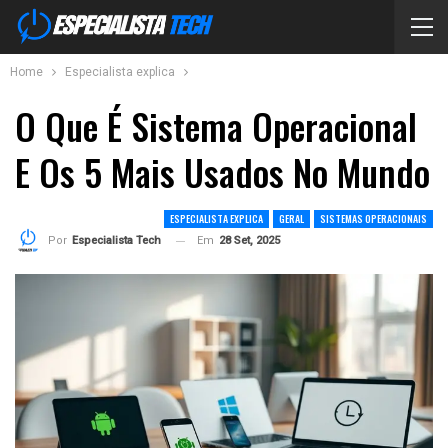
Home
Especialista explica
O Que É Sistema Operacional
E Os 5 Mais Usados No Mundo
ESPECIALISTA EXPLICA
GERAL
SISTEMAS OPERACIONAIS
Em
28 Set, 2025
Por
Especialista Tech