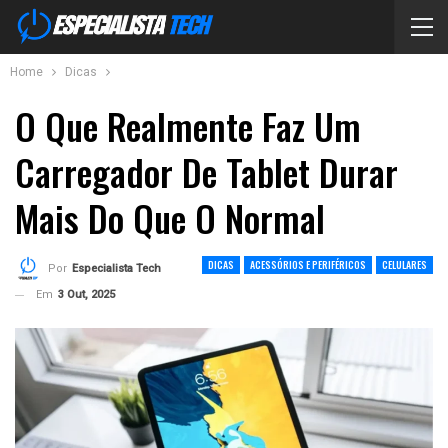
Home
Dicas
O Que Realmente Faz Um
Carregador De Tablet Durar
Mais Do Que O Normal
DICAS
ACESSÓRIOS E PERIFÉRICOS
CELULARES
Por
Especialista Tech
Em
3 Out, 2025