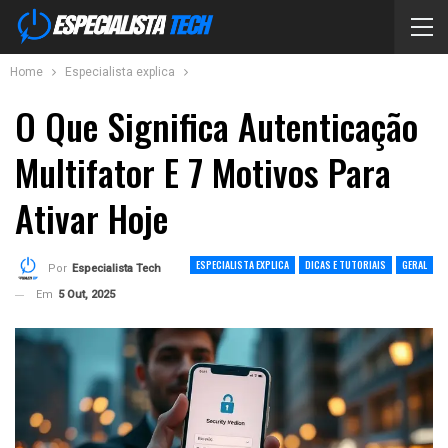
Home
Especialista explica
O Que Significa Autenticação
Multifator E 7 Motivos Para
Ativar Hoje
ESPECIALISTA EXPLICA
DICAS E TUTORIAIS
GERAL
Por
Especialista Tech
Em
5 Out, 2025