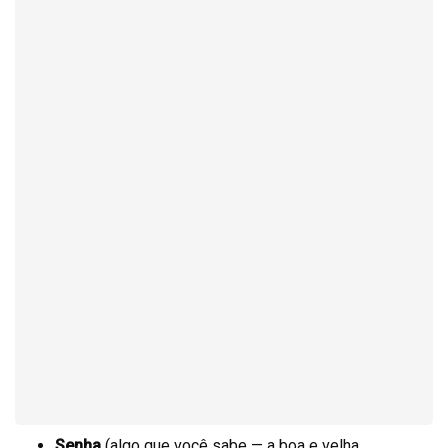
Senha
(algo que você sabe — a boa e velha