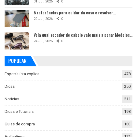
31 Jul, 2026
0
5 referências para cuidar da casa e resolver…
29 Jul, 2026
0
Veja qual secador de cabelo vale mais a pena: Modelos…
24 Jul, 2026
0
POPULAR
Especialista explica
478
Dicas
250
Noticias
211
Dicas e Tutoriais
198
Guias de compra
183
Aplicativos
171