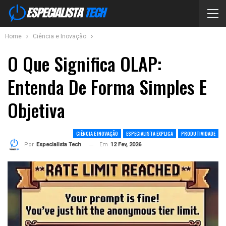
Home
Ciência e Inovação
O Que Significa OLAP:
Entenda De Forma Simples E
Objetiva
CIÊNCIA E INOVAÇÃO
ESPECIALISTA EXPLICA
PRODUTIVIDADE
Em
12 Fev, 2026
Por
Especialista Tech