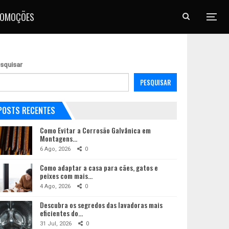
ROMOÇÕES
squisar
PESQUISAR
POSTS RECENTES
Como Evitar a Corrosão Galvânica em
Montagens…
6 Ago, 2026
0
Como adaptar a casa para cães, gatos e
peixes com mais…
4 Ago, 2026
0
Descubra os segredos das lavadoras mais
eficientes do…
31 Jul, 2026
0