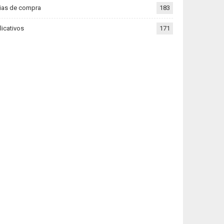
ias de compra
183
licativos
171