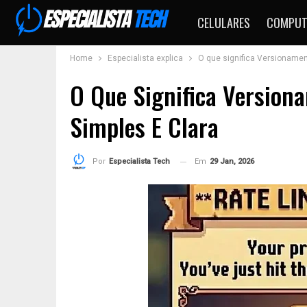
CELULARES
COMPUT
Home
Especialista explica
O que significa Versionamen
O Que Significa Version
Simples E Clara
Em
29 Jan, 2026
Por
Especialista Tech