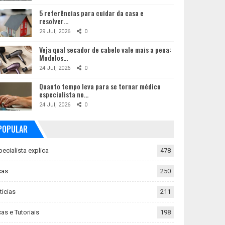
5 referências para cuidar da casa e
resolver…
29 Jul, 2026
0
Veja qual secador de cabelo vale mais a pena:
Modelos…
24 Jul, 2026
0
Quanto tempo leva para se tornar médico
especialista no…
24 Jul, 2026
0
POPULAR
pecialista explica
478
cas
250
ticias
211
as e Tutoriais
198