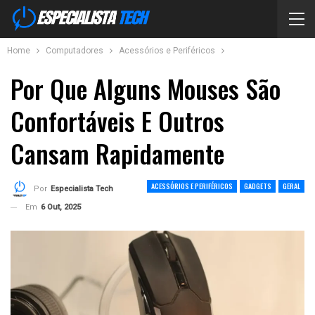
Home
Computadores
Acessórios e Periféricos
Por Que Alguns Mouses São
Confortáveis E Outros
Cansam Rapidamente
ACESSÓRIOS E PERIFÉRICOS
GADGETS
GERAL
Por
Especialista Tech
Em
6 Out, 2025