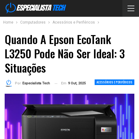
Home
Computadores
Acessórios e Periféricos
Quando A Epson EcoTank
L3250 Pode Não Ser Ideal: 3
Situações
ACESSÓRIOS E PERIFÉRICOS
Em
9 Out, 2025
Por
Especialista Tech