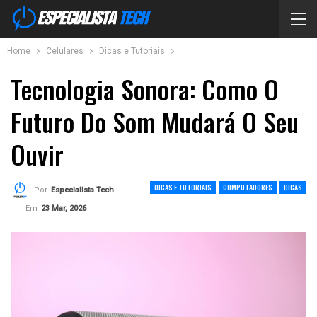
Home
Celulares
Dicas e Tutoriais
Tecnologia Sonora: Como O
Futuro Do Som Mudará O Seu
Ouvir
DICAS E TUTORIAIS
COMPUTADORES
DICAS
Por
Especialista Tech
Em
23 Mar, 2026