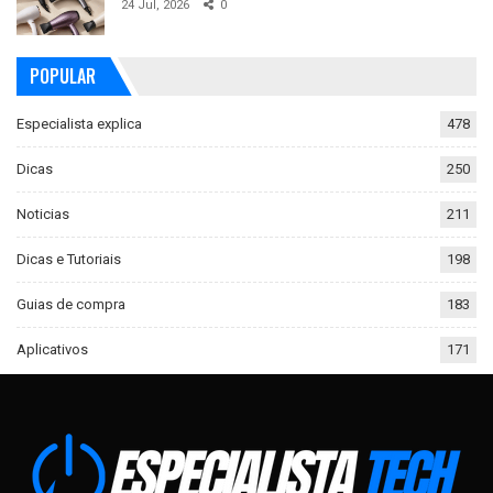
24 Jul, 2026
0
POPULAR
Especialista explica
478
Dicas
250
Noticias
211
Dicas e Tutoriais
198
Guias de compra
183
Aplicativos
171