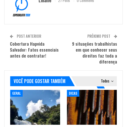
27 Posts
0 Comments
POST ANTERIOR
PRÓXIMO POST
Cobertura Hapvida
9 situações trabalhistas
Salvador: Fatos essenciais
em que conhecer seus
antes de contratar!
direitos faz toda a
diferença
VOCÊ PODE GOSTAR TAMBÉM
Todos
GERAL
DICAS