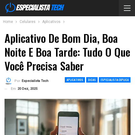
Home
Celulares
Aplicativos
Aplicativo De Bom Dia, Boa
Noite E Boa Tarde: Tudo O Que
Você Precisa Saber
APLICATIVOS
DICAS
ESPECIALISTA EXPLICA
Por
Especialista Tech
Em
20 Dez, 2025