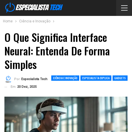
Home
Ciência e Inovação
O Que Significa Interface
Neural: Entenda De Forma
Simples
CIÊNCIA E INOVAÇÃO
ESPECIALISTA EXPLICA
GADGETS
Por
Especialista Tech
Em
20 Dez, 2025