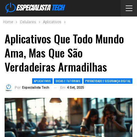
Home
Celulares
Aplicativos
Aplicativos Que Todo Mundo
Ama, Mas Que São
Verdadeiras Armadilhas
APLICATIVOS
DICAS E TUTORIAIS
PRIVACIDADE E SEGURANÇA DIGITAL
Em
4 Set, 2025
Por
Especialista Tech