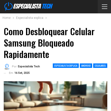
Home
Especialista explica
Como Desbloquear Celular
Samsung Bloqueado
Rapidamente
ESPECIALISTA EXPLICA
ANDROID
CELULARES
Por
Especialista Tech
Em
16 Set, 2025