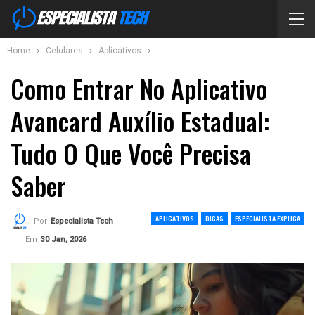
Home
Celulares
Aplicativos
Como Entrar No Aplicativo
Avancard Auxílio Estadual:
Tudo O Que Você Precisa
Saber
APLICATIVOS
DICAS
ESPECIALISTA EXPLICA
Por
Especialista Tech
Em
30 Jan, 2026