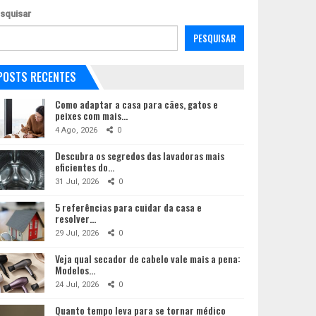
squisar
PESQUISAR
POSTS RECENTES
Como adaptar a casa para cães, gatos e
peixes com mais…
4 Ago, 2026
0
Descubra os segredos das lavadoras mais
eficientes do…
31 Jul, 2026
0
5 referências para cuidar da casa e
resolver…
29 Jul, 2026
0
Veja qual secador de cabelo vale mais a pena:
Modelos…
24 Jul, 2026
0
Quanto tempo leva para se tornar médico