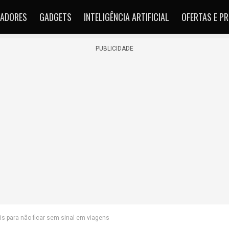
ADORES
GADGETS
INTELIGÊNCIA ARTIFICIAL
OFERTAS E P
PUBLICIDADE
is para não ficar sem sinal em viagens