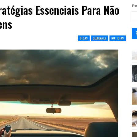
tratégias Essenciais Para Não
Pe
ens
DICAS
CELULARES
NOTICIAS