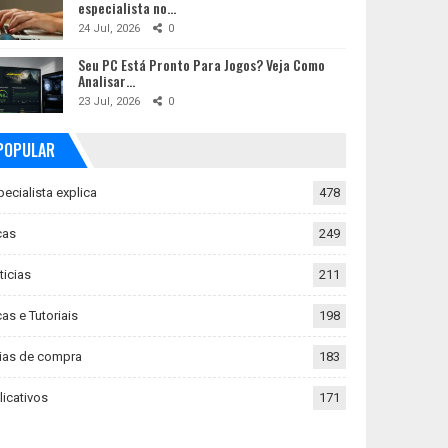
especialista no…
24 Jul, 2026
0
Seu PC Está Pronto Para Jogos? Veja Como
Analisar…
23 Jul, 2026
0
POPULAR
pecialista explica
478
cas
249
ticias
211
as e Tutoriais
198
ias de compra
183
licativos
171