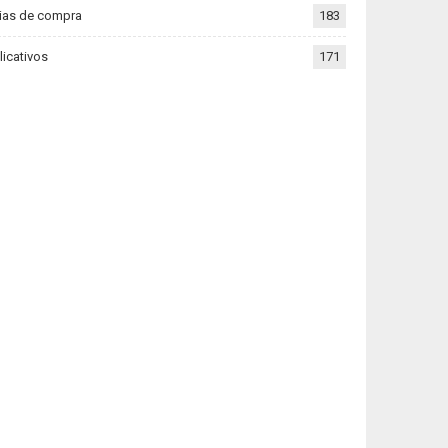
ias de compra
183
licativos
171