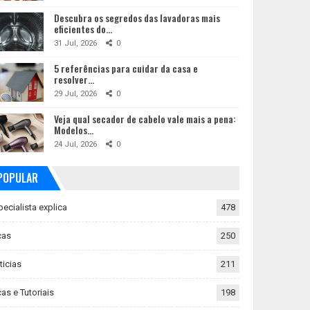
Descubra os segredos das lavadoras mais
eficientes do…
31 Jul, 2026
0
5 referências para cuidar da casa e
resolver…
29 Jul, 2026
0
Veja qual secador de cabelo vale mais a pena:
Modelos…
24 Jul, 2026
0
POPULAR
pecialista explica
478
cas
250
ticias
211
as e Tutoriais
198