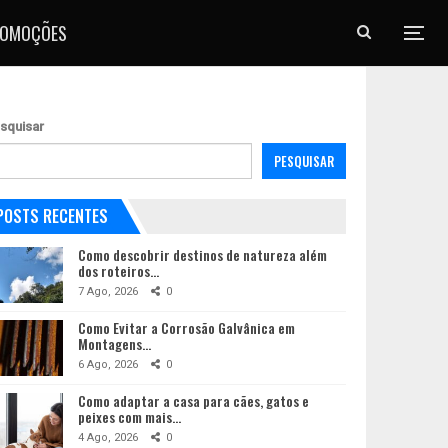
ROMOÇÕES
squisar
PESQUISAR
POSTS RECENTES
Como descobrir destinos de natureza além
dos roteiros…
7 Ago, 2026
0
Como Evitar a Corrosão Galvânica em
Montagens…
6 Ago, 2026
0
Como adaptar a casa para cães, gatos e
peixes com mais…
4 Ago, 2026
0