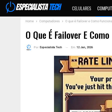
CELULARES
COMPUT
Home
Computadores
O que é Failover e Como Funciona
O Que É Failover E Como
Em
12 Jan, 2026
Por
Especialista Tech