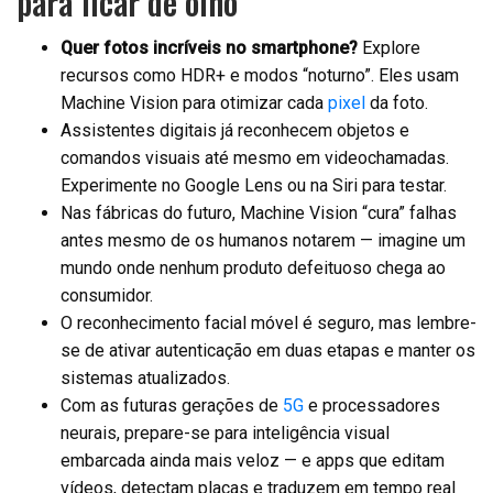
para ficar de olho
Quer fotos incríveis no smartphone?
Explore
recursos como HDR+ e modos “noturno”. Eles usam
Machine Vision para otimizar cada
pixel
da foto.
Assistentes digitais já reconhecem objetos e
comandos visuais até mesmo em videochamadas.
Experimente no Google Lens ou na Siri para testar.
Nas fábricas do futuro, Machine Vision “cura” falhas
antes mesmo de os humanos notarem — imagine um
mundo onde nenhum produto defeituoso chega ao
consumidor.
O reconhecimento facial móvel é seguro, mas lembre-
se de ativar autenticação em duas etapas e manter os
sistemas atualizados.
Com as futuras gerações de
5G
e processadores
neurais, prepare-se para inteligência visual
embarcada ainda mais veloz — e apps que editam
vídeos, detectam placas e traduzem em tempo real