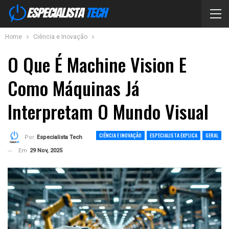
Home
Ciência e Inovação
O Que É Machine Vision E
Como Máquinas Já
Interpretam O Mundo Visual
CIÊNCIA E INOVAÇÃO
ESPECIALISTA EXPLICA
GERAL
Por
Especialista Tech
Em
29 Nov, 2025