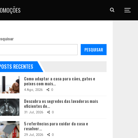
ROMOÇÕES
squisar
PESQUISAR
POSTS RECENTES
Como adaptar a casa para cães, gatos e
peixes com mais…
4 Ago, 2026
0
Descubra os segredos das lavadoras mais
eficientes do…
31 Jul, 2026
0
5 referências para cuidar da casa e
resolver…
29 Jul, 2026
0