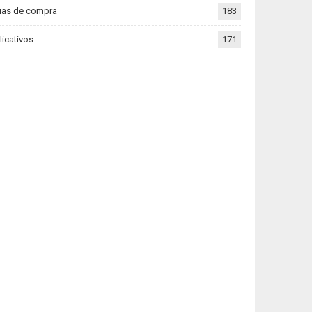
ias de compra
183
licativos
171