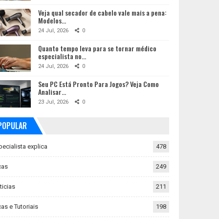
Veja qual secador de cabelo vale mais a pena:
Modelos…
24 Jul, 2026
0
Quanto tempo leva para se tornar médico
especialista no…
24 Jul, 2026
0
Seu PC Está Pronto Para Jogos? Veja Como
Analisar…
23 Jul, 2026
0
POPULAR
pecialista explica
478
cas
249
ticias
211
as e Tutoriais
198