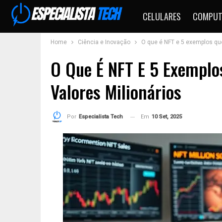
CELULARES
COMPUT
Home
Ciência e Inovação
O que é NFT e 5 exemplos que
O Que É NFT E 5 Exemplo
Valores Milionários
Em
10 Set, 2025
Por
Especialista Tech