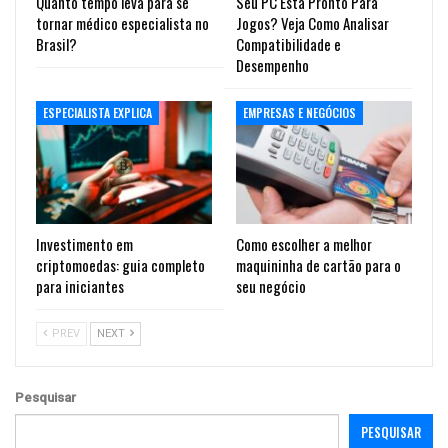
Quanto tempo leva para se
Seu PC Está Pronto Para
tornar médico especialista no
Jogos? Veja Como Analisar
Brasil?
Compatibilidade e
Desempenho
ESPECIALISTA EXPLICA
EMPRESAS E NEGÓCIOS
Investimento em
Como escolher a melhor
criptomoedas: guia completo
maquininha de cartão para o
para iniciantes
seu negócio
PREV
NEXT
Pesquisar
PESQUISAR