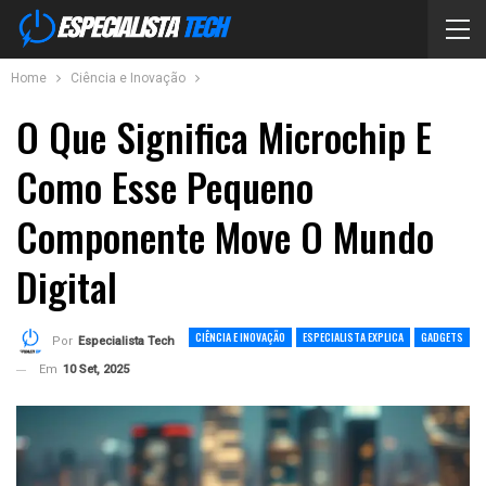
Home
Ciência e Inovação
O Que Significa Microchip E
Como Esse Pequeno
Componente Move O Mundo
Digital
CIÊNCIA E INOVAÇÃO
ESPECIALISTA EXPLICA
GADGETS
Por
Especialista Tech
Em
10 Set, 2025