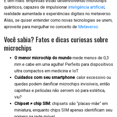
E tem mais: empresas estão desenvolvendo microchips
quânticos, capazes de impulsionar
inteligência artificial
,
realidade aumentada e experiências digitais no metaverso.
Aliás, se quiser entender como novas tecnologias se unem,
aproveite para mergulhar no conceito de
Metaverso
.
Você sabia? Fatos e dicas curiosas sobre
microchips
O menor microchip do mundo
mede menos de 0,3
mm e cabe em uma agulha! Perfeito para dispositivos
ultra compactos em medicina e IoT.
Cuidados com seu smartphone
: calor excessivo ou
quedas podem danificar microchips invisíveis, então
capinhas e películas não servem só para estética,
viu?
Chipset ≠ chip SIM:
chipsets são “placas-mãe” em
miniatura, enquanto chips SIM apenas identificam seu
número na rede móvel.