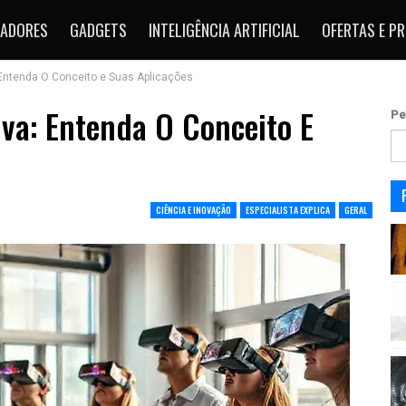
ADORES
GADGETS
INTELIGÊNCIA ARTIFICIAL
OFERTAS E P
 Entenda O Conceito e Suas Aplicações
va: Entenda O Conceito E
Pe
CIÊNCIA E INOVAÇÃO
ESPECIALISTA EXPLICA
GERAL