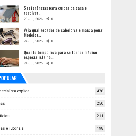
5 referências para cuidar da casa e
resolver…
29 Jul, 2026
0
Veja qual secador de cabelo vale mais a pena:
Modelos…
24 Jul, 2026
0
Quanto tempo leva para se tornar médico
especialista no…
24 Jul, 2026
0
POPULAR
pecialista explica
478
cas
250
ticias
211
as e Tutoriais
198