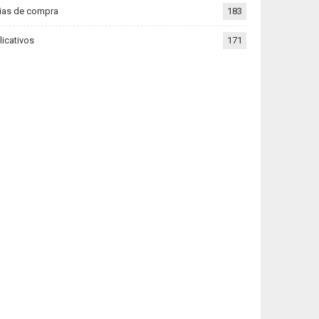
ias de compra
183
licativos
171