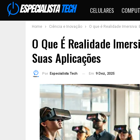
CELULARES
COMPUT
Home
Ciência e Inovação
O que é Realidade Imersiva:
O Que É Realidade Imersi
Suas Aplicações
Em
9 Dez, 2025
Por
Especialista Tech