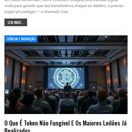
onde para garantir que sua transferência chegue ao destino, é preciso
pagar um pedágio — o chamado Gas…
LEIA MAIS...
CIÊNCIA E INOVAÇÃO
O Que É Token Não Fungível E Os Maiores Leilões Já
Realizados