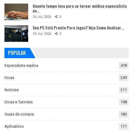
Quanto tempo leva para se tornar médico especialista
no…
24 Jul, 2026
0
Seu PC Está Pronto Para Jogos? Veja Como Analisar…
23 Jul, 2026
0
POPULAR
Especialista explica
478
Dicas
249
Noticias
211
Dicas e Tutoriais
198
Guias de compra
183
Aplicativos
171