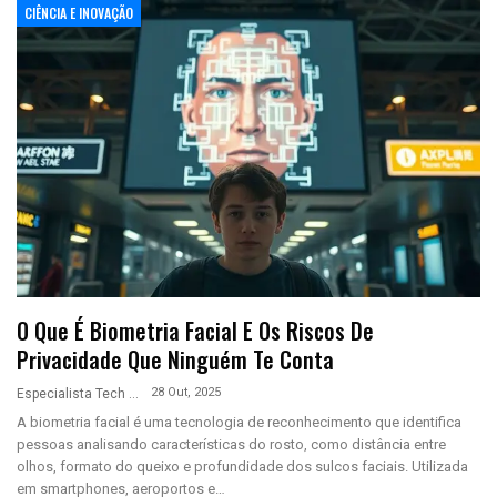
CIÊNCIA E INOVAÇÃO
O Que É Biometria Facial E Os Riscos De
Privacidade Que Ninguém Te Conta
28 Out, 2025
Especialista Tech
A biometria facial é uma tecnologia de reconhecimento que identifica
pessoas analisando características do rosto, como distância entre
olhos, formato do queixo e profundidade dos sulcos faciais. Utilizada
em smartphones, aeroportos e…